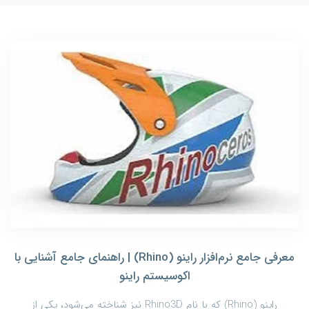
معرفی جامع نرم‌افزار راینو (Rhino) | راهنمای جامع آشنایی با
اکوسیستم راینو
راینو (Rhino) که با نام Rhino3D نیز شناخته می‌شود، یکی از